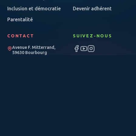
Inclusion et démocratie
Devenir adhérent
Parentalité
CONTACT
SUIVEZ-NOUS
Avenue F. Mitterrand,
59630 Bourbourg
03 28 23 51 00
Une asso loi 1901, agréée
par la CAF.
lasso@andyvie.fr
© 2026 Andyvie — Centre socio-éducatif de Bourbourg
Mentions légales
·
Confidentialité
·
Accessibilité
·
Admin